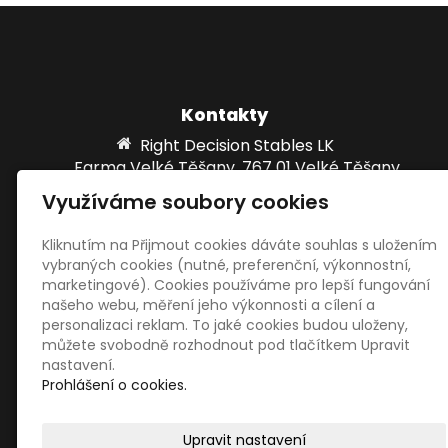
Kontakty
Right Decision Stables LK
Farma Velké Těšany, 767 01 Velké Těšany
Využíváme soubory cookies
info@rdsstables.com
00420 727 976 956
Kliknutím na Přijmout cookies dáváte souhlas s uložením
vybraných cookies (nutné, preferenční, výkonnostní,
marketingové). Cookies používáme pro lepší fungování
Sociální sítě
našeho webu, měření jeho výkonnosti a cílení a
personalizaci reklam. To jaké cookies budou uloženy,
můžete svobodně rozhodnout pod tlačítkem Upravit
nastavení.
Prohlášení o cookies.
Upravit nastavení